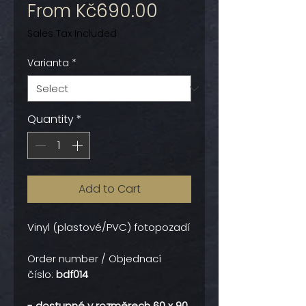
Sale
From
Kč690.00
Price
Sales Tax Included
Varianta
*
Quantity
*
Add to Cart
Vinyl (plastové/PVC) fotopozadí
Order number / Objednací
číslo:
bdf014
- dostupné v rozměrech 60 x 90