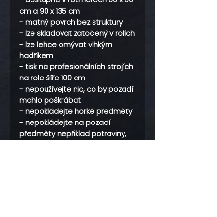
cm a 90 x 135 cm
- matný povrch bez struktury
- lze skladovat zatočený v rolích
- lze lehce omývat vlhkým
hadříkem
- tisk na profesionálních strojích
na role šíře 100 cm
- nepoužívejte nic, co by pozadí
mohlo poškrábat
- nepokládejte horké předměty
- nepokládejte na pozadí
předměty nepřiklad potraviny,
které by mohli pozadí obarvit
- neskladujte na přímém slunci -
raději v temnu a suchu
- cena včetně DPH 21%, firmy v
EU a zákazníci mimo EU nakupují
bez DPH
- výroba cca 5 pracovních dní