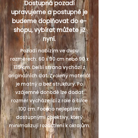
Dostupná pozadí
upravujeme a postupně je
budeme doplňovat do e-
shopu, vybírat můžete již
nyní.
Pozadí nabízím ve dvou
rozměrech: 60 x 90 cm nebo 90 x
135 cm. Delší strana vychází z
originálních dat. Zvolený materiál
je matný a bez struktury. Po
vzájemné dohodě lze dodat
rozměr vycházející z role o šířce
100 cm. Foceno nejlepšími
dostupnými objektivy, který
minimalizují rozostření k okrajům.