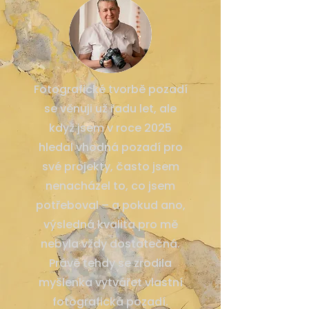
Fotografické tvorbě pozadí
se věnuji už řadu let, ale
když jsem v roce 2025
hledal vhodná pozadí pro
své projekty, často jsem
nenacházel to, co jsem
potřeboval – a pokud ano,
výsledná kvalita pro mě
nebyla vždy dostatečná.
Právě tehdy se zrodila
myšlenka vytvářet vlastní
fotografická pozadí.