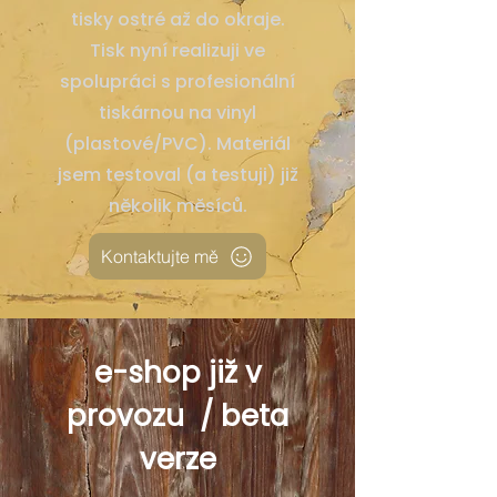
tisky ostré až do okraje.
Tisk nyní realizuji ve
spolupráci s profesionální
tiskárnou na vinyl
(plastové/PVC). Materiál
jsem testoval (a testuji) již
několik měsíců.
Kontaktujte mě
e-shop již v
provozu / beta
verze