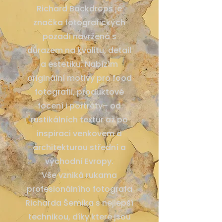
Richard Backdrops je
značka fotografických
pozadí navržená s
důrazem na kvalitu, detail
a estetiku. Nabízím
originální motivy pro food
fotografii, produktové
focení i portréty– od
rustikálních textur až po
inspiraci venkovem a
architekturou střední a
východní Evropy.
Vše vzniká rukama
profesionálního fotografa
Richarda Šemíka s nejlepší
technikou, díky které jsou