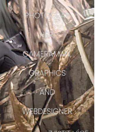
PHOTOGRAP
HER;
CAMERAMAN,
GRAPHICS
AND
WEBDESIGNER