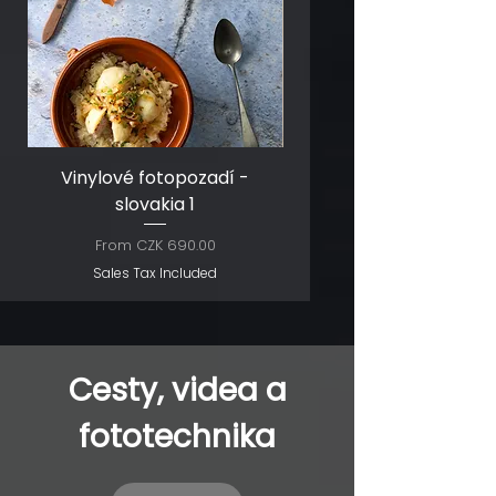
Vinylové fotopozadí -
Vinylové fotopozadí 
slovakia 1
champagne 2
Sale Price
Sale Price
From
CZK 690.00
From
Sales Tax Included
Sales Tax Included
Cesty, videa a
fototechnika