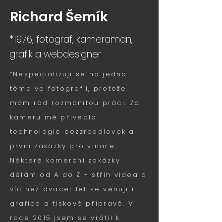
Richard Šemík
*1976
; fotograf, kameraman,
grafik a
webdesigner
“Ne
specializuji se na jedno
téma ve fotografii, protože
mám rád rozmanitou práci. Za
kameru mě přivedlo
technologie bezzrcadlovek a
první zakázky pro vinaře.
Některé komerční zakázky
dělám od A do Z - střih videa a
víc než dvace
t let se věnuji i
grafice a tiskové přípravě. V
roce 2015 jsem se vrátil k