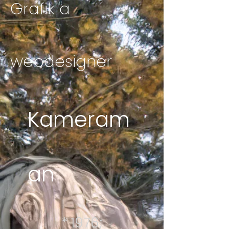
Grafik a
webdesigner
Kameram
a
n
* 1976;